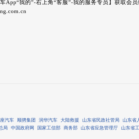
App“我的”-右上角“客服”-我的服务专员】获取会
g.com.cn
座汽车
顺骋集团
润华汽车
大陆救援
山东省民政社管局
山东省
总局
中国政府网
国家工信部
商务部
山东省应急管理厅
山东省