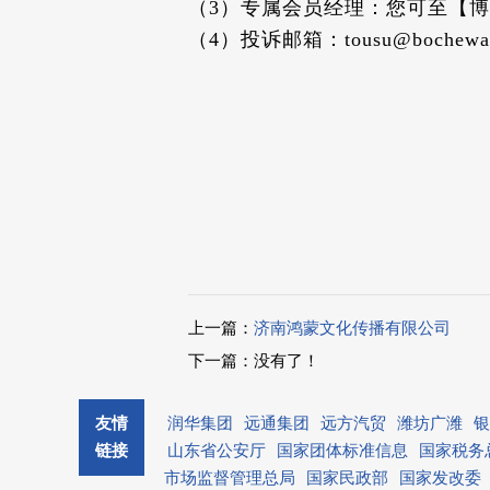
（3）专属会员经理：您可至【博车
（4）投诉邮箱：tousu@bochewan
上一篇：
济南鸿蒙文化传播有限公司
下一篇：没有了！
友情
润华集团
远通集团
远方汽贸
潍坊广潍
银
链接
山东省公安厅
国家团体标准信息
国家税务
市场监督管理总局
国家民政部
国家发改委